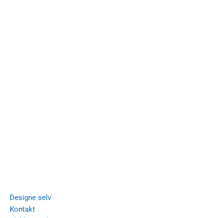
FIGHT BACK DESIGN
Kristine Myhre Andersen
+47 918 68 500
kristine@fightbackdesign.no
Utforsk
Designe selv
Kontakt