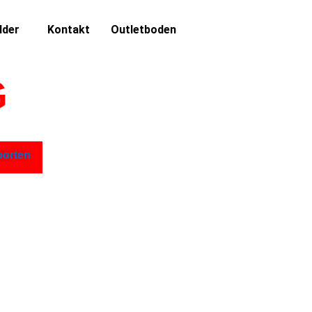
lder
Kontakt
Outletboden
G
porten