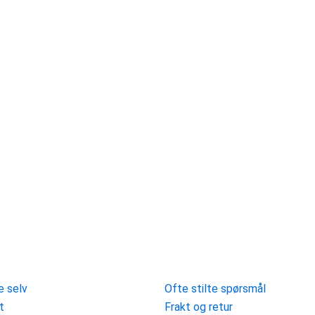
sk
Hjelp
e selv
Ofte stilte spørsmål
t
Frakt og retur