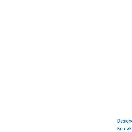
FIGHT BACK DESIGN
Utfor
Kristine Myhre Andersen
Design
+47 918 68 500
Kontak